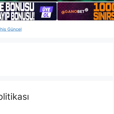
litikası