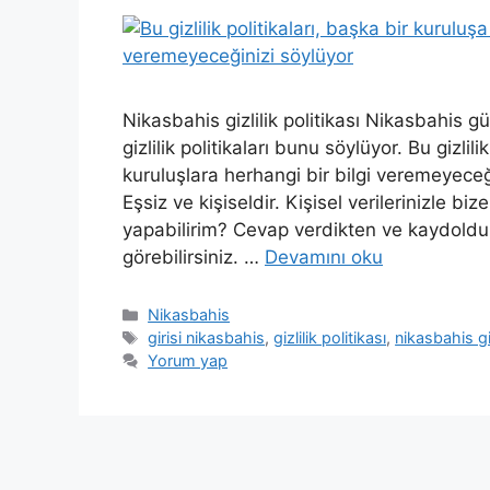
Nikasbahis gizlilik politikası Nikasbahis güv
gizlilik politikaları bunu söylüyor. Bu gizli
kuruluşlara herhangi bir bilgi veremeyeceğ
Eşsiz ve kişiseldir. Kişisel verilerinizle bi
yapabilirim? Cevap verdikten ve kaydolduk
görebilirsiniz. …
Devamını oku
Kategoriler
Nikasbahis
Etiketler
girisi nikasbahis
,
gizlilik politikası
,
nikasbahis giz
Yorum yap