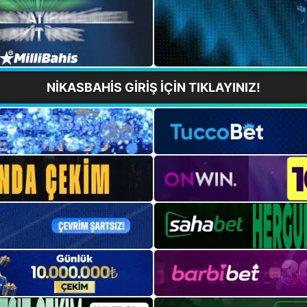
NİKASBAHİS GİRİŞ İÇİN TIKLAYINIZ!