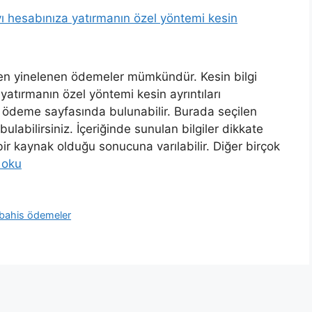
n yinelenen ödemeler mümkündür. Kesin bilgi
tırmanın özel yöntemi kesin ayrıntıları
is ödeme sayfasında bulunabilir. Burada seçilen
labilirsiniz. İçeriğinde sunulan bilgiler dikkate
bir kaynak olduğu sonucuna varılabilir. Diğer birçok
 oku
bahis ödemeler