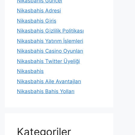
Nikasbahis Güncel
Nikasbahis Adresi
Nikasbahis Giriş
Nikasbahis Gizlilik Politikası
Nikasbahis Yatırım İşlemleri
Nikasbahis Casino Oyunları
Nikasbahis Twitter Üyeliği
Nikasbahis
Nikasbahis Aile Avantajları
Nikasbahis Bahis Yolları
Kategoriler