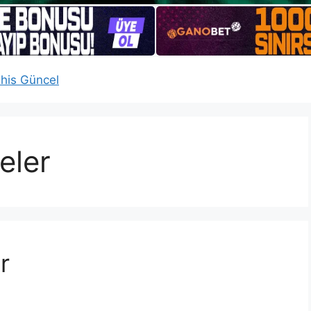
eler
r